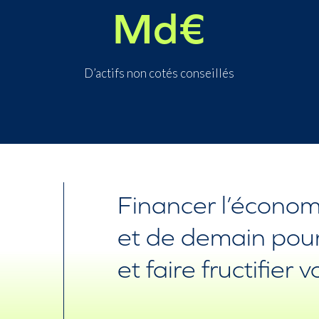
Md€
D’actifs non cotés conseillés
Financer l’économi
et de demain pour
et faire fructifier