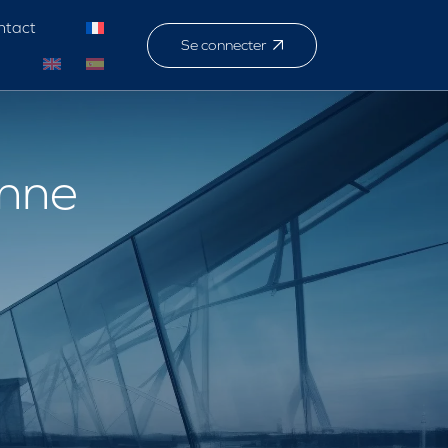
ntact
Se connecter
enne