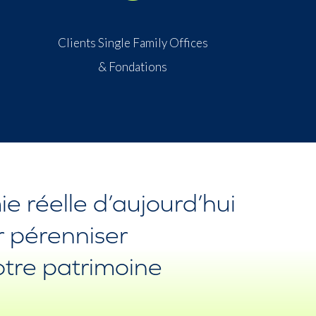
Clients Single Family Offices
& Fondations
e réelle d’aujourd’hui
 pérenniser
 votre patrimoine