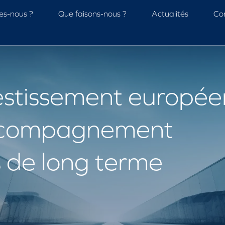
es-nous ?
Que faisons-nous ?
Actualités
Co
vestissement europé
accompagnement
s de long terme