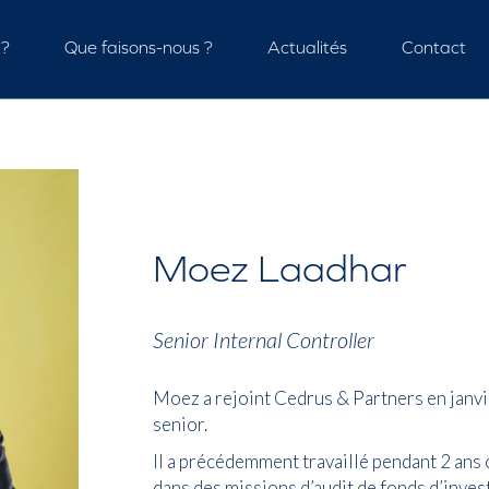
 ?
Que faisons-nous ?
Actualités
Contact
Moez Laadhar
Senior Internal Controller
Moez a rejoint Cedrus & Partners en janvi
senior.
Il a précédemment travaillé pendant 2 ans c
dans des missions d’audit de fonds d’inves