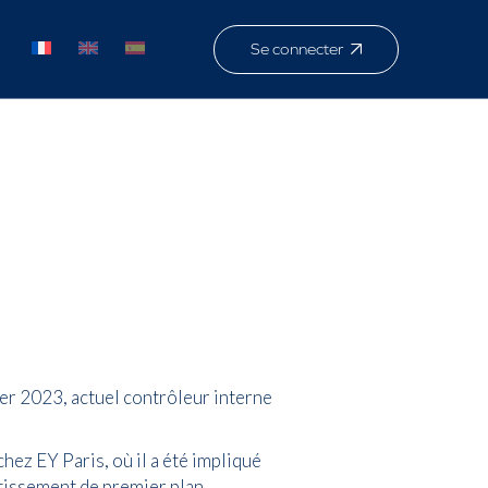
Se connecter
er 2023, actuel contrôleur interne
hez EY Paris, où il a été impliqué
tissement de premier plan.